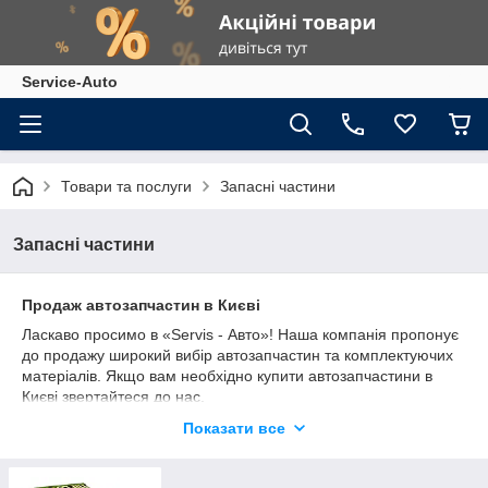
Service-Auto
Товари та послуги
Запасні частини
Запасні частини
Продаж автозапчастин в Києві
Ласкаво просимо в «Servis - Авто»! Наша компанія пропонує
до продажу широкий вибір автозапчастин та комплектуючих
матеріалів. Якщо вам необхідно купити автозапчастини в
Києві звертайтеся до нас.
«Сервіс-авто» реалізує виключно якісний товар світового
Показати все
рівня. Ми не торгуємо підробками або шлюбом, так
дорожимо кожним своїм клієнтом і надаємо товари і послуги