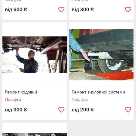
600
300
від
₴
від
₴
Ремонт ходовий
Ремонт вихлопної системи
Послуга
Послуга
300
200
від
₴
від
₴