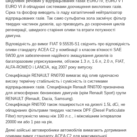
шкідливих речовин у відпрацьованих газах EURO IV, EURO V і
EURO VI й обладнані системами доочищення вихлопних газів.
Сірка та фосфор виводить із ладу каталітичний нейтралізатор
відпрацьованих газів. Так само сульфатна зола засмічує фільтр
твердих частинок дизелів, що призводить до скорочення циклів
регенерації, швидкого старіння оливи та втрати потужності
двигуна.
Відповідність до вимог FIAT 9.55535-S1 свідчить про відповідність
оливи стандарту ACEA C2 у комбінації з класом в'язкості SAE
5W30 для забезпечення надійного змащування дизелів із
багаторазовим уприскуванням, об'ємом 1.3 л, 1.6 л, 2.0 л, FIAT,
ALFA-ROMEO і LANCIA, від 2007 року випуску.
Специфікація RENAULT RN0700 вимагає від олив одночасно
високу термічну стабільність і сумісність із системами
відпрацьованих газів. Специфікація Renault RN0700 призначена
для атмосферних бензинових двигунів (крім Renault Sport) групи
RENAULT (Renault, Dacia, Samsung).
Специфікація RN0700 також поширюється на дизелі 1.5L dCi, не
обладнаних фільтрами твердих частинок DPF (Diesel Particulate
Filter) потужністю менш ніж 100 л.с., і міжсмішним інтервалом
20000 км або 1 раз на рік.
Деякі азійські автовиробники автомобілів вимагають дотримання
оливами вимог стандарту ACEA C2 для максимальної