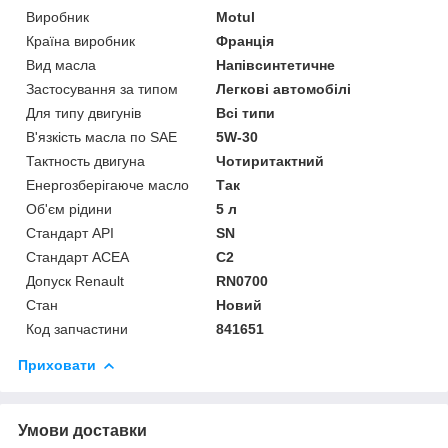
Виробник
Motul
Країна виробник
Франція
Вид масла
Напівсинтетичне
Застосування за типом
Легкові автомобілі
Для типу двигунів
Всі типи
В'язкість масла по SAE
5W-30
Тактность двигуна
Чотиритактний
Енергозберігаюче масло
Так
Об'єм рідини
5 л
Стандарт API
SN
Стандарт ACEA
C2
Допуск Renault
RN0700
Стан
Новий
Код запчастини
841651
Приховати
Умови доставки