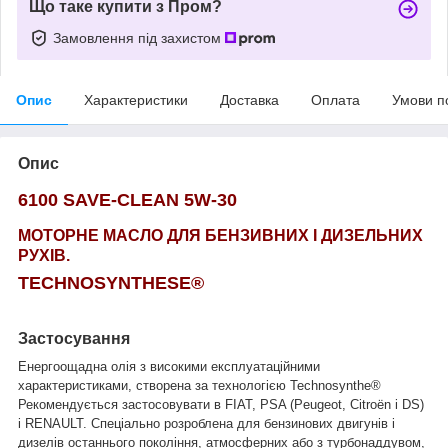
Що таке купити з Пром?
Замовлення під захистом
Опис
Характеристики
Доставка
Оплата
Умови п
Опис
6100 SAVE-CLEAN 5W-30
МОТОРНЕ МАСЛО ДЛЯ БЕНЗИВНИХ
І ДИЗЕЛЬНИХ
РУХІВ.
TECHNOSYNTHESE®
Застосування
Енергоощадна олія з високими експлуатаційними
характеристиками, створена за технологією Technosynthe®
Рекомендується застосовувати в FIAT, PSA (Peugeot, Citroën і DS)
і RENAULT.
Спеціально розроблена для бензинових двигунів і
дизелів останнього покоління, атмосферних або з турбонаддувом,