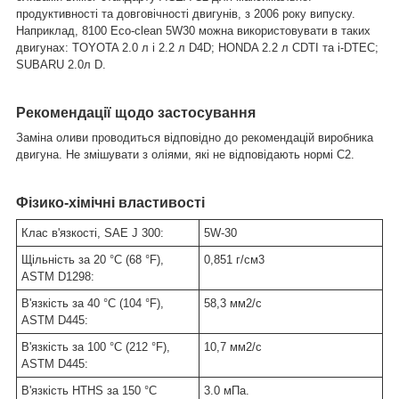
продуктивності та довговічності двигунів, з 2006 року випуску.
Наприклад, 8100 Eco-clean 5W30 можна використовувати в таких
двигунах: TOYOTA 2.0 л і 2.2 л D4D; HONDA 2.2 л CDTI та i-DTEC;
SUBARU 2.0л D.
Рекомендації щодо застосування
Заміна оливи проводиться відповідно до рекомендацій виробника
двигуна. Не змішувати з оліями, які не відповідають нормі C2.
Фізико-хімічні властивості
Клас в'язкості, SAE J 300:
5W-30
Щільність за 20 °C (68 °F),
0,851 г/см
3
ASTM D1298:
В'язкість за 40 °C (104 °F),
58,3 мм
2
/с
ASTM D445:
В'язкість за 100 °C (212 °F),
10,7 мм
2
/с
ASTM D445:
В'язкість HTHS за 150 °C
3.0 мПа.