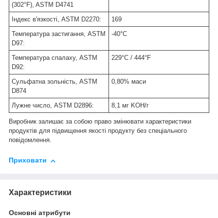
(302°F), ASTM D4741
Індекс в'язкості, ASTM D2270:
169
Температура застигання, ASTM
-40°C
D97:
Температура спалаху, ASTM
229°C / 444°F
D92:
Сульфатна зольність, ASTM
0,80% маси
D874
Лужне число, ASTM D2896:
8,1 мг KOH/г
Виробник залишає за собою право змінювати характеристики
продуктів для підвищення якості продукту без спеціального
повідомлення.
Приховати
Характеристики
Основні атрибути