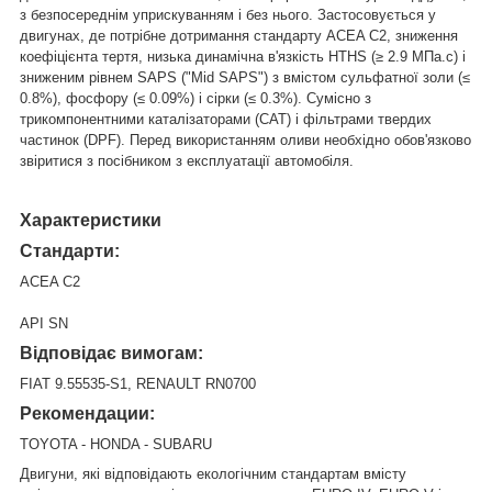
з безпосереднім уприскуванням і без нього. Застосовується у
двигунах, де потрібне дотримання стандарту ACEA C2, зниження
коефіцієнта тертя, низька динамічна в'язкість HTHS (≥ 2.9 МПa.с) і
зниженим рівнем SAPS ("Mid SAPS") з вмістом сульфатної золи (≤
0.8%), фосфору (≤ 0.09%) і сірки (≤ 0.3%). Сумісно з
трикомпонентними каталізаторами (CAT) і фільтрами твердих
частинок (DPF). Перед використанням оливи необхідно обов'язково
звіритися з посібником з експлуатації автомобіля.
Характеристики
Стандарти:
ACEA C2
API SN
Відповідає вимогам:
FIAT 9.55535-S1, RENAULT RN0700
Рекомендации:
TOYOTA - HONDA - SUBARU
Двигуни, які відповідають екологічним стандартам вмісту