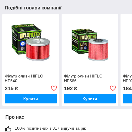
Подібні товари компанії
Фільтр оливи HIFLO
Фільтр оливи HIFLO
Філь
HF540
HF566
HF9
215
192
184
₴
₴
Купити
Купити
Про нас
100% позитивних з 317 відгуків за рік