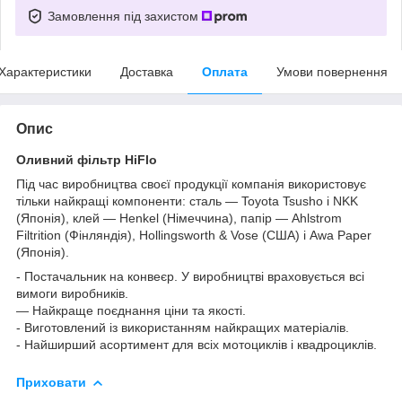
Замовлення під захистом
Характеристики
Доставка
Оплата
Умови повернення
Опис
Оливний фільтр HiFlo
Під час виробництва своєї продукції компанія використовує
тільки найкращі компоненти: сталь — Toyota Tsusho і NKK
(Японія), клей — Henkel (Німеччина), папір — Ahlstrom
Filtrition (Фінляндія), Hollingsworth & Vose (США) і Awa Paper
(Японія).
- Постачальник на конвеєр. У виробництві враховується всі
вимоги виробників.
— Найкраще поєднання ціни та якості.
- Виготовлений із використанням найкращих матеріалів.
- Найширший асортимент для всіх мотоциклів і квадроциклів.
Приховати