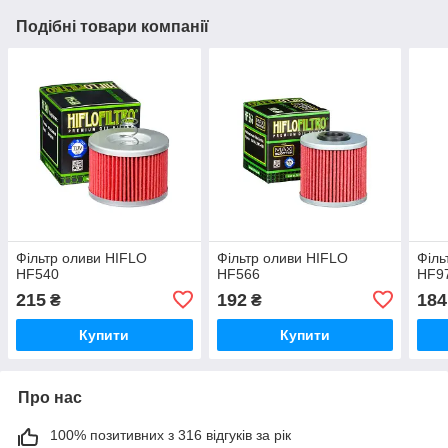
Подібні товари компанії
Фільтр оливи HIFLO
Фільтр оливи HIFLO
Філь
HF540
HF566
HF9
215
192
184
₴
₴
Купити
Купити
Про нас
100% позитивних з 316 відгуків за рік