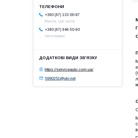
+380 (67) 133-00-87
Масла, зап.части
Г
+380 (67) 946-50-60
О
Автосервис
M
е
https://serviceauto.com.ua/
(
5990251@ukr.net
л
м
С
М
с
в
П