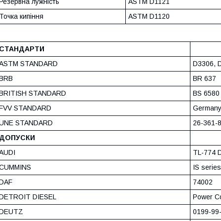
Резервна лужність
ASTM D1121
Точка кипіння
ASTM D1120
СТАНДАРТИ
ASTM STANDARD
D3306, 
BRB
BR 637
BRITISH STANDARD
BS 6580
FVV STANDARD
Germany
UNE STANDARD
26-361-8
ДОПУСКИ
AUDI
TL-774 D
CUMMINS
IS serie
DAF
74002
DETROIT DIESEL
Power Co
DEUTZ
0199-99