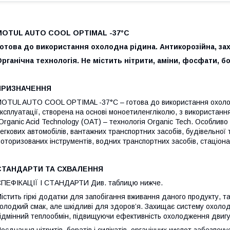
MOTUL AUTO COOL OPTIMAL -37°C
отова до використання охолодна рідина. Антикорозійна, захис
рганічна технологія. Не містить нітрити, аміни, фосфати, бо
ПРИЗНАЧЕННЯ
OTUL AUTO COOL OPTIMAL -37°C – готова до використання охоло
ксплуатації, створена на основі моноетиленгліколю, з використання
Organic Acid Technology (OAT) – технологія Organic Tech. Особли
егкових автомобілів, вантажних транспортних засобів, будівельної 
оторизованих інструментів, водних транспортних засобів, стаціон
СТАНДАРТИ ТА СХВАЛЕННЯ
ПЕФІКАЦІЇ І СТАНДАРТИ Див. таблицю нижче.
істить гіркі додатки для запобігання вживання даного продукту, 
олодкий смак, але шкідливі для здоров’я. Захищає систему охолод
ідмінний теплообмін, підвищуючи ефективність охолодження двигу
оєднання нітритів, боратів і силікатів, органічних кислот забезпеч