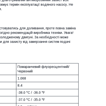
овжує термін експлуатації водяного насосу. Не
и.
стовуватись для доливання, проте повна заміна
згідно рекомендацій виробника техніки. Увага!
холодженому двигуні. За необхідності може
ти для захисту від замерзання систем подачі
Помаранчевий флуоресцентний/
Червоний
1.068
8.4
-38.0 °C / -36.0 °F
-37.0 °C / -35.0 °F