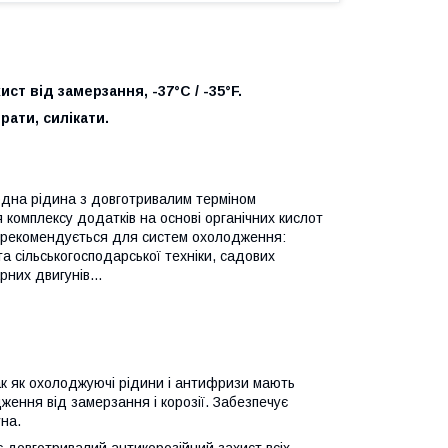
т від замерзання, -37°C / -35°F.
рати, силікати.
дна рідина з довготривалим терміном
 комплексу додатків на основі органічних кислот
во рекомендується для систем охолодження:
та сільськогосподарської техніки, садових
арних двигунів…
так як охолоджуючі рідини і антифризи мають
ження від замерзання і корозії. Забезпечує
на.
ує довготривалий антикорозійний захист всіх