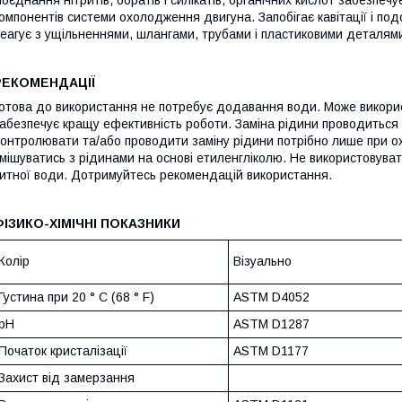
омпонентів системи охолодження двигуна. Запобігає кавітації і под
еагує з ущільненнями, шлангами, трубами і пластиковими деталям
РЕКОМЕНДАЦІЇ
отова до використання не потребує додавання води. Може викори
абезпечує кращу ефективність роботи. Заміна рідини проводиться 
онтролювати та/або проводити заміну рідини потрібно лише при о
мішуватись з рідинами на основі етиленгліколю. Не використовува
итної води. Дотримуйтесь рекомендацій використання.
ФІЗИКО-ХІМІЧНІ ПОКАЗНИКИ
Колір
Візуально
Густина при 20 ° C (68 ° F)
ASTM D4052
pH
ASTM D1287
Початок кристалізації
ASTM D1177
Захист від замерзання