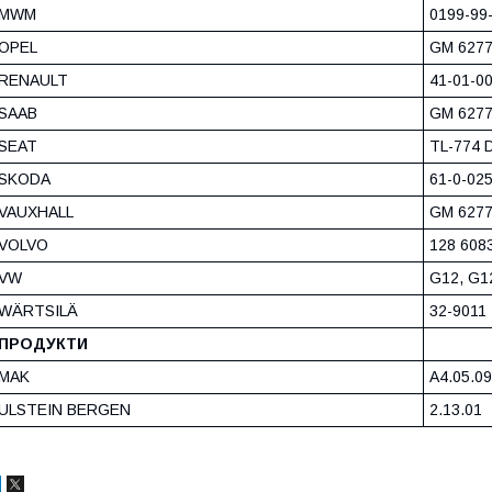
MWM
0199-99
OPEL
GM 6277
RENAULT
41-01-00
SAAB
GM 6277
SEAT
TL-774 D
SKODA
61-0-025
VAUXHALL
GM 6277
VOLVO
128 6083
VW
G12, G12
WÄRTSILÄ
32-9011
ПРОДУКТИ
MAK
A4.05.09
ULSTEIN BERGEN
2.13.01