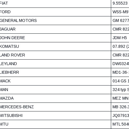
FIAT
9.55523
FORD
WSS-M9
GENERAL MOTORS
GM 6277
JAGUAR
CMR 822
JOHN DEERE
JDM H5
KOMATSU
07.892 (
LAND ROVER
CMR 822
LEYLAND
DW0324
LIEBHERR
MD1-36-
MACK
014 GS 
MAN
324 typ 
MAZDA
MEZ MN 
MERCEDES-BENZ
MB 326.
MITSUBISHI
JQ07913
MTU
MTL 504