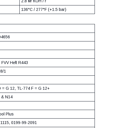
2.8 мг КОН / г
136°C / 277°F (+1.5 bar)
D4656
 FVV Heft R443
8/1
 = G 12, TL-774 F = G 12+
s & N14
ol Plus
-1115, 0199-99-2091