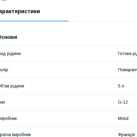
арактеристики
Основні
ид рідини
Готова р
олір
Помаран
б'єм рідини
5 л
ип
G-12
иробник
Motul
раїна виробник
Франція