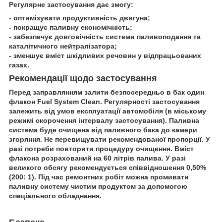
Регулярне застосування дає змогу:
- оптимізувати продуктивність двигуна;
- покращує паливну економічність;
- забезпечує довговічність системи паливоподання та
каталітичного нейтралізатора;
- зменшує вміст шкідливих речовин у відпрацьованих
газах.
Рекомендації щодо застосування
Перед заправлянням залити безпосередньо в бак один
флакон
Fuel
System
Clean
. Регулярності застосування
залежить від умов експлуатації автомобіля (в міському
режимі скорочення інтервалу застосування). Паливна
система буде очищена від паливного бака до камери
згоряння. Не перевищувати рекомендованої пропорції. У
разі потреби повторити процедуру очищення. Вміст
флакона розрахований на 60 літрів палива. У разі
великого обсягу рекомендується співвідношення 0,50%
(200: 1). Під час ремонтних робіт можна промивати
паливну систему чистим продуктом за допомогою
спеціального обладнання.