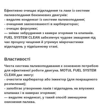
Ефективно очищає відкладення та лаки із системи
паливоподання бензинових двигунів:
- видаляє конденсат із системи паливоподання;
- очищення закоксованості в карбюраторах;
- очищає форсунки;
— знімає забруднення з камери згоряння та клапанів.
FUEL
SYSTEM
CLEAN
забезпечує чудове змащення під
час процесу чищення й утримує мікрочастинки
відкладень у підвішеному стані.
Властивості
Чиста система паливоподавання є основною потребою
для ефективної роботи двигуна.
MOTUL
FUEL
SYSTEM
CLEAN
дає змогу:
- очистити карбюратор або інжектор (для покращеного
розпилення);
- запобігає утворенню лаків і відкладень на впускних
клапанах і в камерах згоряння;
— видаляє конденсат, у такий спосіб зменшуючи
окиснення палива.