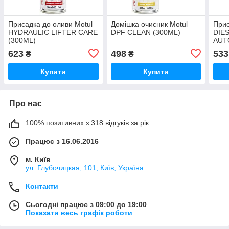
Присадка до оливи Motul
Домішка очисник Motul
Прис
HYDRAULIC LIFTER CARE
DPF CLEAN (300ML)
DIE
(300ML)
AUT
623
498
533
₴
₴
Купити
Купити
Про нас
100% позитивних з 318 відгуків за рік
Працює з 16.06.2016
м. Київ
ул. Глубочицкая, 101, Київ, Україна
Контакти
Сьогодні працює з 09:00 до 19:00
Показати весь графік роботи